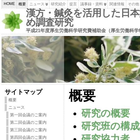
HOME
概要
ニュース
研究紹介
提言
議事録・資料
関連情報
その他
漢方・鍼灸を活用した日本
め調査研究
平成21年度厚生労働科学研究費補助金（厚生労働科学
サイトマップ
概要
概要
ニュース
研究の概要
第一回会議のご案内
第二回会議のご案内
研究班の構成
第三回会議のご案内
研究協力者
第四回会議のご案内