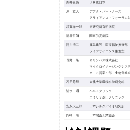
新井良亮
ＪＲ東日本
原 丈人
デフタ・パートナーズ
アライアンス・フォーラム
武藤徹一郎
癌研究所有明病院
清谷哲朗
関東労災病院
阿川清二
鹿島建設 医療福祉推進部
ライフサイエンス推進室
長野 隆
オリンパス株式会社
マイクロイメージングシス
ＭＩＳ営業１部 生物営業
石田秀輝
東北大学環境科学研究科
清水 昭
ヘルスクリック
エミリオ森口クリニック
安永大三郎
日本シルクバイオ研究所
岡崎 靖
日本製薬工業協会