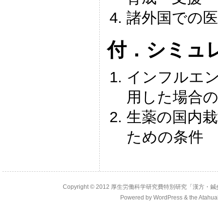
諸外国での医
付．シミュ
インフルエ
用した場合の
生薬の国内栽
ための条件
Copyright © 2012 厚生労働科学研究費特別研究「漢方・鍼
Powered by
WordPress
& the
Atahua