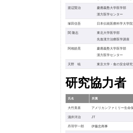
渡辺賢治
慶應義塾大学医学部
漢方医学センター
塚田信吾
日本伝統医療科学大学院
関 隆志
東北大学医学部
先進漢方治療医学講座
阿相皓晃
慶應義塾大学医学部
漢方医学センター
天野 暁
東京大学・食の安全研究
研究協力者
氏名
所属
大竹美喜
アメリカンファミリー生命
涌井洋治
JT
丹羽宇一郎
伊藤忠商事