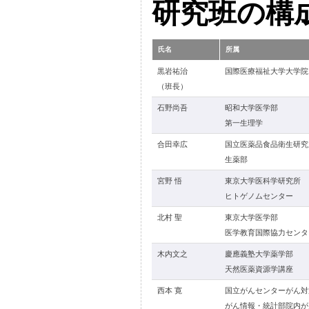
研究班の構
氏名
所属
黒岩祐治
国際医療福祉大学大学院
（班長）
石野尚吾
昭和大学医学部
第一生理学
合田幸広
国立医薬品食品衛生研究
生薬部
宮野 悟
東京大学医科学研究所
ヒトゲノムセンター
北村 聖
東京大学医学部
医学教育国際協力センタ
木内文之
慶應義塾大学薬学部
天然医薬資源学講座
西本 寛
国立がんセンターがん対
がん情報・統計部院内が