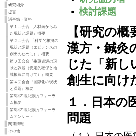
研究紹介
検討課題
提言
議事録・資料
第１回会合 人材面からみ
【研究の概
た現状と課題』概要
第２回会合 「科学的根拠の
漢方・鍼灸
現状と課題（エビデンスの
創出のために）」概要
じた「新し
第３回会合『生薬資源の現
状と課題（安定的確保と地
域振興に向けて）』概要
創生に向け
第４回会合『国際化の現状
と課題』概要
第6回21世紀漢方フォーラ
１．日本の
ム概要
第6回21世紀漢方フォーラ
問題
ムアンケート
関連情報
その他
（１）日本の医